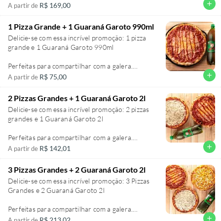
Perfeitas para compartilhar com a galera.
add
R$ 169,00
A partir de
Sabores Clássicos: Calabresa, mista, muçarela,
marguerita, toscana, portuguesinha, calabresa
1 Pizza Grande + 1 Guaraná Garoto 990ml
bbq, vegetais e ovo, calabresa creamy, calabresa
Delicie-se com essa incrível promoção: 1 pizza
alla preferita.
grande e 1 Guaraná Garoto 990ml
Pizza Metro (40 pedaços) massa fina, fresca,
Perfeitas para compartilhar com a galera.
aberta e assada na hora. Receita genuina italiana.
Sabores Clássicos: Calabresa, mista, muçarela,
add
R$ 75,00
A partir de
marguerita, toscana, portuguesinha, calabresa
bbq, vegetais e ovo, calabresa creamy, calabresa
2 Pizzas Grandes + 1 Guaraná Garoto 2l
alla preferita.
Delicie-se com essa incrível promoção: 2 pizzas
grandes e 1 Guaraná Garoto 2l
Pizza Grandes (8 fatias) massa fina, fresca,
aberta e assada na hora. Receita genuina italiana.
Perfeitas para compartilhar com a galera.
Sabores Tradicionais: Calabresa, mista, muçarela,
add
R$ 142,01
A partir de
marguerita, toscana, portuguesinha, frango,
calabresa bbq, vegetais e ovo e calabresa creamy.
3 Pizzas Grandes + 2 Guaraná Garoto 2l
Delicie-se com essa incrível promoção: 3 Pizzas
Pizza Grandes (8 fatias) massa fina, fresca,
Grandes e 2 Guaraná Garoto 2l
aberta e assada na hora. Receita genuina italiana.
Perfeitas para compartilhar com a galera.
Sabores Tradicionais: Calabresa, mista, muçarela,
add
R$ 213,02
A partir de