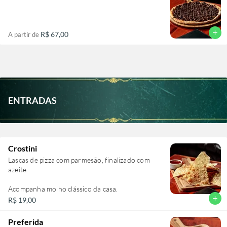
add
R$ 67,00
A partir de
ENTRADAS
Crostini
Lascas de pizza com parmesão, finalizado com
azeite.
Acompanha molho clássico da casa.
add
R$ 19,00
Preferida