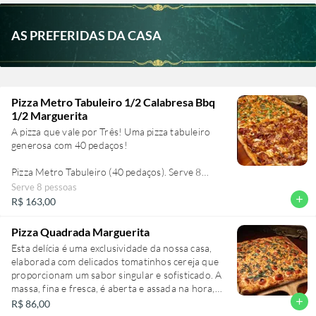
de 4 a 8 fatias de sabores variados.
AS PREFERIDAS DA CASA
Pizza Metro Tabuleiro 1/2 Calabresa Bbq
1/2 Marguerita
A pizza que vale por Três! Uma pizza tabuleiro
generosa com 40 pedaços!
Pizza Metro Tabuleiro (40 pedaços). Serve 8
pessoas.
Serve 8 pessoas
add
R$ 163,00
Pizza Quadrada Marguerita
Esta delícia é uma exclusividade da nossa casa,
elaborada com delicados tomatinhos cereja que
proporcionam um sabor singular e sofisticado. A
massa, fina e fresca, é aberta e assada na hora,
seguindo uma autêntica receita italiana. O molho
add
R$ 86,00
de tomate, feito de forma artesanal, se une à