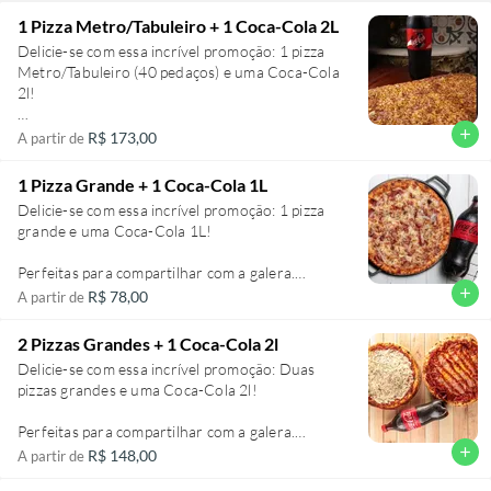
1 Pizza Metro/Tabuleiro + 1 Coca-Cola 2L
Delicie-se com essa incrível promoção: 1 pizza
Metro/Tabuleiro (40 pedaços) e uma Coca-Cola
2l!
Perfeitas para compartilhar com a galera.
add
R$ 173,00
A partir de
Sabores Tradicionais: Calabresa, mista, muçarela,
marguerita, toscana, portuguesinha, calabresa
1 Pizza Grande + 1 Coca-Cola 1L
alla preferita, calabresa bbq, vegetais e ovo e
Delicie-se com essa incrível promoção: 1 pizza
calabresa creamy.
grande e uma Coca-Cola 1L!
Pizza Metro/Tabuleiro (40 pedaços) massa fina,
Perfeitas para compartilhar com a galera.
fresca, aberta e assada na hora. Receita genuina
Sabores Tradicionais: Calabresa, mista, muçarela,
add
R$ 78,00
A partir de
italiana.
marguerita, toscana, portuguesinha, calabresa
alla preferita, calabresa bbq, vegetais e ovo,
2 Pizzas Grandes + 1 Coca-Cola 2l
calabresa creamy.
Delicie-se com essa incrível promoção: Duas
pizzas grandes e uma Coca-Cola 2l!
Pizza Grandes (8 fatias) massa fina, fresca,
aberta e assada na hora. Receita genuina italiana.
Perfeitas para compartilhar com a galera.
Sabores Tradicionais: Calabresa, mista, muçarela,
add
R$ 148,00
A partir de
marguerita, toscana, portuguesinha, frango,