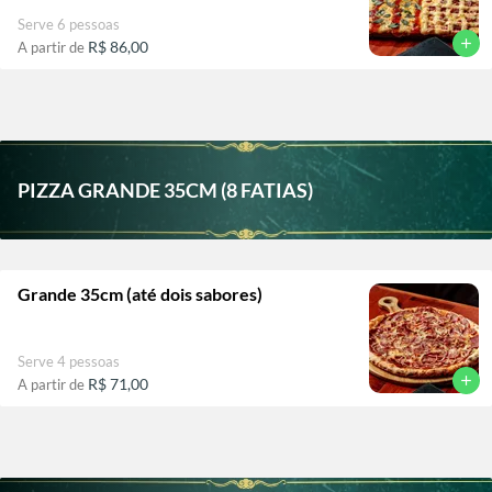
Serve 6 pessoas
add
R$ 86,00
A partir de
PIZZA GRANDE 35CM (8 FATIAS)
Grande 35cm (até dois sabores)
Serve 4 pessoas
add
R$ 71,00
A partir de