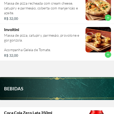
Massa de pizza recheada com cream cheese,
catupiry e parmesão, coberta com manjericão e
azeite.
add
R$ 32,00
Involtini
Massa de pizza, catupiry, parmesão, provolone e
gorgonzola.
Acompanha Geleia de Tomate.
add
R$ 32,00
BEBIDAS
Coca Cola Zero Lata 350ml