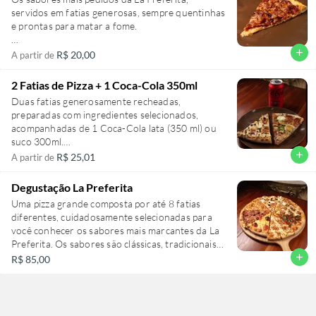
servidos em fatias generosas, sempre quentinhas
e prontas para matar a fome.
Escolha sua fatia Preferida!
add
R$ 20,00
A partir de
2 Fatias de Pizza + 1 Coca-Cola 350ml
Duas fatias generosamente recheadas,
preparadas com ingredientes selecionados,
acompanhadas de 1 Coca-Cola lata (350 ml) ou
suco 300ml.
add
R$ 25,01
A partir de
Escolha sua fatia preferida!
Degustação La Preferita
Uma pizza grande composta por até 8 fatias
diferentes, cuidadosamente selecionadas para
você conhecer os sabores mais marcantes da La
Preferita. Os sabores são clássicas, tradicionais e
especiais da casa. Ideal para quem gosta de
add
R$ 85,00
variedade ou quer descobrir seu novo sabor
favorito.
Obs: As fatias são à escolha da casa, podendo ser