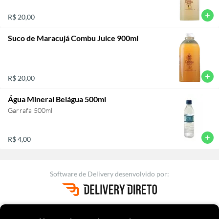
add
R$ 20,00
Suco de Maracujá Combu Juice 900ml
add
R$ 20,00
Água Mineral Belágua 500ml
Garrafa 500ml
add
R$ 4,00
Software de Delivery
desenvolvido por:
Versão 2.29.225
|
Termos de uso