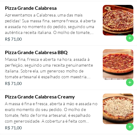
generosa camada de muçarela, ao frescor do
Pizza Grande Calabresa
manjericão e orégano.
Apresentamos a Calabresa, uma das mais
pedidas! Sua massa fina, sempre fresca, é aberta
Pizza Grande 35cm ( 8 fatias).
e assada no momento do pedido, seguindo uma
autêntica receita italiana. O molho de tomate,
feito de forma artesanal, se funde com a
add
R$ 71,00
generosa camada de muçarela. A protagonista, a
calabresa, é acrescentada em abundância, junto
Pizza Grande Calabresa BBQ
a cebola e orégano.
Massa fina, fresca e aberta na hora, assada à
perfeição, seguindo uma receita genuinamente
Pizza Grande 35cm (8 fatias)
italiana. Sobre ela, um generoso molho de
tomate artesanal é espalhado com maestria.
Acrescentamos por cima uma camada
add
R$ 71,00
exuberante de muçarela derretida e fatias
abundantes de calabresa, realçadas pelo sabor
Pizza Grande Calabresa Creamy
marcante do nosso molho Barbecue exclusivo,
A massa é fina e fresca, aberta à mão e assada no
produzido na casa.
exato momento do seu pedido. O molho de
tomate, feito de forma artesanal, é espalhado
Pizza Grande 35cm ( 8 fatias).
com generosidade. A cobertura é feita com
queijo muçarela de alta qualidade, calabresa e o
add
R$ 71,00
nosso delicioso molho ranch feito na casa.