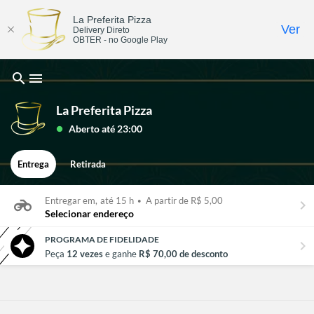
La Preferita Pizza
Ver
Delivery Direto
OBTER - no Google Play
search
menu
La Preferita Pizza
Aberto até 23:00
lens
Entrega
Retirada
Entregar em,
até 15 h
•
A partir de R$ 5,00
keyboard_arrow_right
Selecionar endereço
PROGRAMA DE FIDELIDADE
chevron_right
Peça
12 vezes
e ganhe
R$ 70,00 de desconto