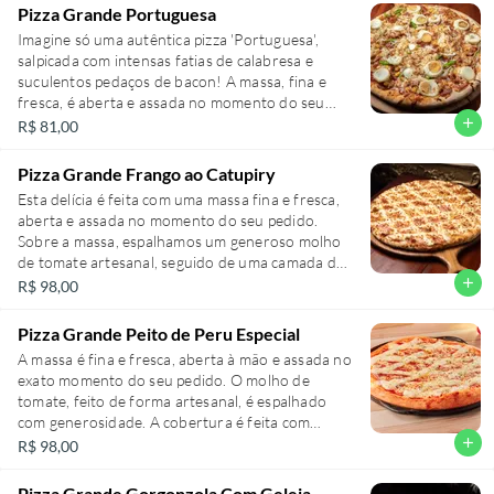
Pizza Grande Portuguesa
Pizza Grande 35cm (8 fatias).
Imagine só uma autêntica pizza 'Portuguesa',
salpicada com intensas fatias de calabresa e
suculentos pedaços de bacon! A massa, fina e
fresca, é aberta e assada no momento do seu
pedido, seguindo a genuína receita italiana. O
add
R$ 81,00
molho de tomate, completamente artesanal, se
funde harmoniosamente com a generosa camada
Pizza Grande Frango ao Catupiry
de muçarela. A calabresa e o bacon trazem um
Esta delícia é feita com uma massa fina e fresca,
toque especial, seguido de pimentão, palmito,
aberta e assada no momento do seu pedido.
milho, ovos e orégano.
Sobre a massa, espalhamos um generoso molho
de tomate artesanal, seguido de uma camada de
Pizza Grande 35cm (8 fatias).
queijo muçarela derretido. Acrescentamos peito
add
R$ 98,00
de frango, cuidadosamente temperado com
nosso exclusivo mix de especiarias, e finalizamos
Pizza Grande Peito de Peru Especial
com o Catupiry Original, que traz cremosidade e
A massa é fina e fresca, aberta à mão e assada no
sabor inconfundível.
exato momento do seu pedido. O molho de
tomate, feito de forma artesanal, é espalhado
Pizza Grande 35cm (8 fatias).
com generosidade. A cobertura é feita com
queijo muçarela de alta qualidade, peito de peru
add
R$ 98,00
suculento, Catupiry Original e orégano.
Pizza Grande Gorgonzola Com Geleia